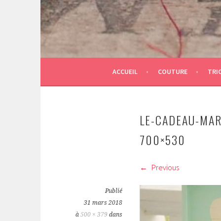
ACCUEIL
COUTURE
TRI
LE-CADEAU-MAR
700×530
Previous
Publié
31 mars 2018
à
500 × 379
dans