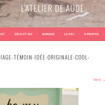
L'ATELIER DE AUDE
COUTURE & DIY
COT
DÉCO ET DIY
MARIAGE
LA VIE !
À PROPOS
IAGE-TÉMOIN-IDÉE-ORIGINALE-COOL-
Next