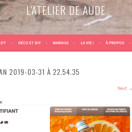
L'ATELIER DE AUDE
COUTURE & DIY
COT
DÉCO ET DIY
MARIAGE
LA VIE !
À PROPOS
N 2019-03-31 À 22.54.35
Next