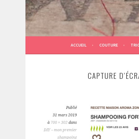
ACCUEIL
COUTURE
TRI
CAPTURE D’ÉCRA
Publié
31 mars 2019
à
700 × 302
dans
DIY – mon premier
shampoing