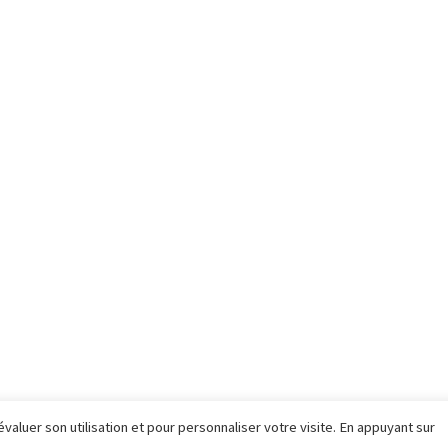
évaluer son utilisation et pour personnaliser votre visite. En appuyant sur
ÈREMENT PROPULSÉ PAR WORDPRESS
|
THÈME SELA PAR
WORDPRESS.