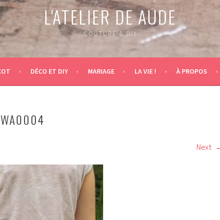
L'ATELIER DE AUDE
COUTURE & DIY
COT
DÉCO ET DIY
MARIAGE
LA VIE !
À PROPOS
-WA0004
Next