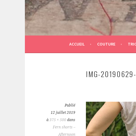
ACCUEIL
COUTURE
TRI
IMG-20190629
Publié
12 juillet 2019
à
375 × 500
dans
Fern shorts –
Afternoon