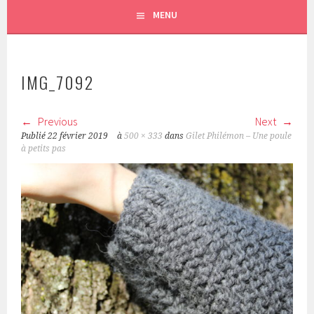
MENU
IMG_7092
Previous
Next
Publié
22 février 2019
à
500 × 333
dans
Gilet Philémon – Une poule
à petits pas