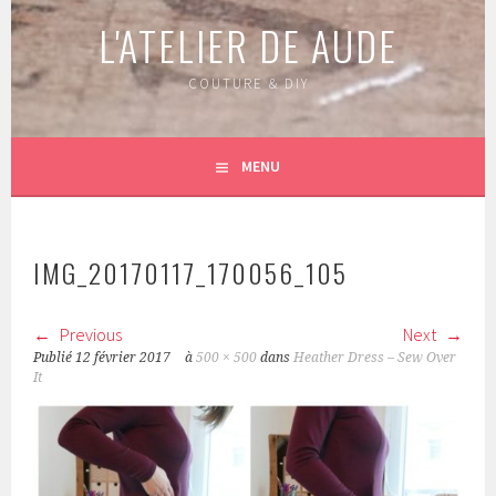
L'ATELIER DE AUDE
COUTURE & DIY
MENU
IMG_20170117_170056_105
Previous
Next
Publié
12 février 2017
à
500 × 500
dans
Heather Dress – Sew Over
It