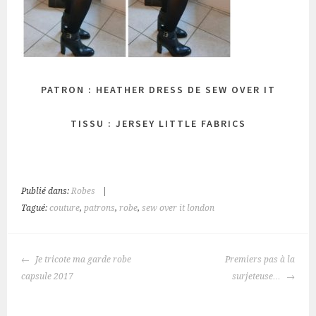
PATRON :
HEATHER DRESS
DE
SEW OVER IT
TISSU : JERSEY
LITTLE FABRICS
Publié dans:
Robes
|
Tagué:
couture
,
patrons
,
robe
,
sew over it london
NAVIGATION
Je tricote ma garde robe
Premiers pas à la
DES
capsule 2017
surjeteuse…
ARTICLES