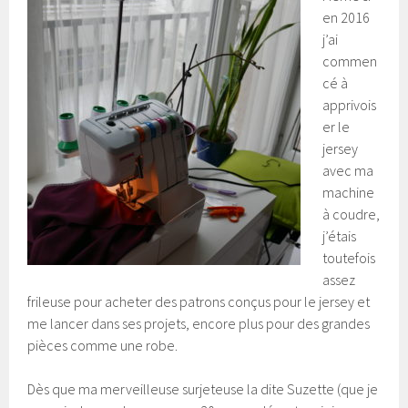
en 2016
j’ai
commen
cé à
apprivois
er le
jersey
avec ma
machine
à coudre,
j’étais
toutefois
assez
frileuse pour acheter des patrons conçus pour le jersey et
me lancer dans ses projets, encore plus pour des grandes
pièces comme une robe.
Dès que ma merveilleuse surjeteuse la dite Suzette (que je