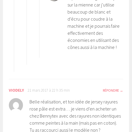
sur la mienne car j’utilise
beaucoup de blanc et
d’écru pour coudre à la
machine et je pourrais faire
effectivement des
économies en utilisant des
cônes aussi à la machine !
VIODELY
21 mars 2017 à 22 h 35 min
RÉPONDRE
Belle réalisation, et ton idée de jersey rayures
rose pâle est extra… je viens d’en acheter un
chez Bennytex avec des rayures non identiques
comme peintes à la main (mais pas en coton).
Tu as raccourci aussi le modèle non ?