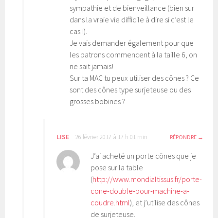
sympathie et de bienveillance (bien sur
dans la vraie vie difficile à dire si c’est le
cas !).
Je vais demander également pour que
les patrons commencent à la taille 6, on
ne sait jamais!
Sur ta MAC tu peux utiliser des cônes ? Ce
sont des cônes type surjeteuse ou des
grosses bobines ?
LISE
26 février 2017 à 17 h 01 min
RÉPONDRE
J’ai acheté un porte cônes que je
pose sur la table
(
http://www.mondialtissus.fr/porte-
cone-double-pour-machine-a-
coudre.html
), et j’utilise des cônes
de surjeteuse.