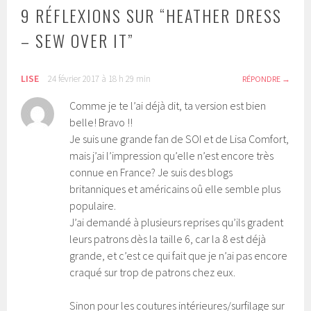
9 RÉFLEXIONS SUR “
HEATHER DRESS
– SEW OVER IT
”
LISE
24 février 2017 à 18 h 29 min
RÉPONDRE
Comme je te l’ai déjà dit, ta version est bien
belle! Bravo !!
Je suis une grande fan de SOI et de Lisa Comfort,
mais j’ai l’impression qu’elle n’est encore très
connue en France? Je suis des blogs
britanniques et américains oû elle semble plus
populaire.
J’ai demandé à plusieurs reprises qu’ils gradent
leurs patrons dès la taille 6, car la 8 est déjà
grande, et c’est ce qui fait que je n’ai pas encore
craqué sur trop de patrons chez eux.
Sinon pour les coutures intérieures/surfilage sur