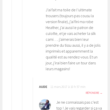
J’ai fait ma toile de l’ultimate
trousers (toujours pas cousu la
version finale), j’ai fini ma robe
Heather, j’ai aussi le patron de
culotte, et je vais acheter la silk
cami…. j’aimerais bien leur
prendre du tissu aussi, il y a de jolis
imprimés et apparemment la
qualité est au rendez-vous. Et un
jour, j’irai bien faire un tour dans
leurs magasins!
AUDE
11 mars 2017 à 10 h 57 min
RÉPONDRE
Je ne connaissais pas c’est
top ! Je vais regarder si ça va