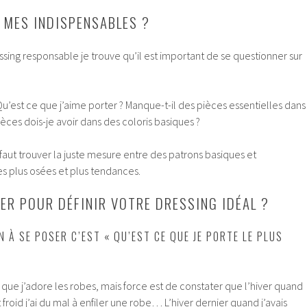
 MES INDISPENSABLES ?
ing responsable je trouve qu’il est important de se questionner sur
Qu’est ce que j’aime porter ? Manque-t-il des pièces essentielles dans
èces dois-je avoir dans des coloris basiques ?
l faut trouver la juste mesure entre des patrons basiques et
es plus osées et plus tendances.
R POUR DÉFINIR VOTRE DRESSING IDÉAL ?
N À SE POSER C’EST « QU’EST CE QUE JE PORTE LE PLUS
ue j’adore les robes, mais force est de constater que l’hiver quand
ait froid j’ai du mal à enfiler une robe… L’hiver dernier quand j’avais