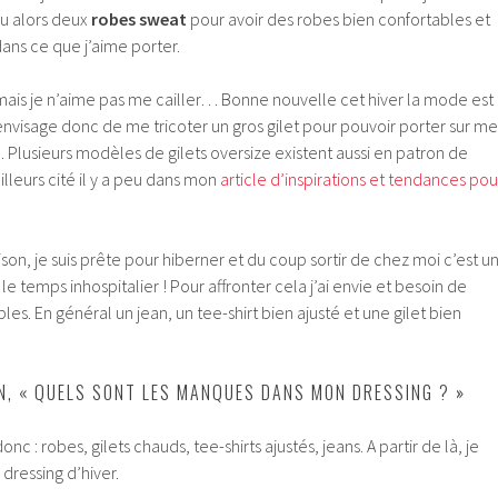
su alors deux
robes sweat
pour avoir des robes bien confortables et
ans ce que j’aime porter.
mais je n’aime pas me cailler… Bonne nouvelle cet hiver la mode est
J’envisage donc de me tricoter un gros gilet pour pouvoir porter sur me
. Plusieurs modèles de gilets oversize existent aussi en patron de
ailleurs cité il y a peu dans mon
article d’inspirations et tendances pou
ison, je suis prête pour hiberner et du coup sortir de chez moi c’est u
 le temps inhospitalier ! Pour affronter cela j’ai envie et besoin de
es. En général un jean, un tee-shirt bien ajusté et une gilet bien
N, « QUELS SONT LES MANQUES DANS MON DRESSING ? »
c : robes, gilets chauds, tee-shirts ajustés, jeans. A partir de là, je
 dressing d’hiver.