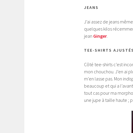
JEANS
J’ai assez de jeans même 
quelques kilos récemment
jean
Ginger
.
TEE-SHIRTS AJUSTÉ
Côté tee-shirts c’est inc
mon chouchou. J’en ai pl
m’en lasse pas. Mon indisp
beaucoup et qui a l’avanta
tout cas pour ma morpholo
une jupe à taille haute ; po