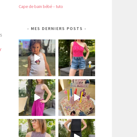
Cape de bain bébé – tuto
MES DERNIERS POSTS
s
r
n