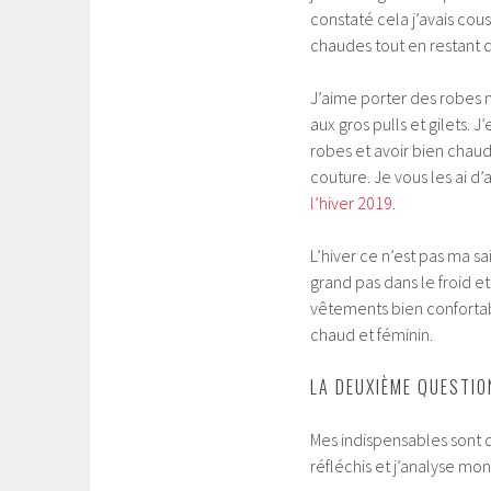
constaté cela j’avais cou
chaudes tout en restant d
J’aime porter des robes 
aux gros pulls et gilets. 
robes et avoir bien chaud
couture. Je vous les ai d’
l’hiver 2019
.
L’hiver ce n’est pas ma sa
grand pas dans le froid et
vêtements bien confortabl
chaud et féminin.
LA DEUXIÈME QUESTIO
Mes indispensables sont don
réfléchis et j’analyse mon