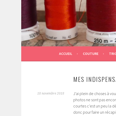
Aller
au
contenu
principal
ACCUEIL
COUTURE
TRI
MES INDISPENS
J’ai plein de choses à vou
18 novembre 2018
photos ne sont pas encore
courtes c’est un peu la dé
donc pour faire un récapi