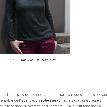
Le Confortable – MLM Patrons
c’est là ou je peux choisir des pièces moins basiques et choisir ce qui
pensable de l’hiver c’est la
robe sweat
. Facile à coudre et facile à
s la tendance du oversize et du confort. Si on la veut tendance à