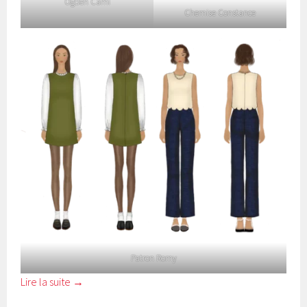
Ogden Cami
Chemise Constance
Patron Romy
Lire la suite
→