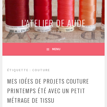
Aller
au
contenu
L'ATELIER DE AUDE
principal
COUTURE & DIY
MENU
ÉTIQUETTE :
COUTURE
MES IDÉES DE PROJETS COUTURE
PRINTEMPS ÉTÉ AVEC UN PETIT
MÉTRAGE DE TISSU