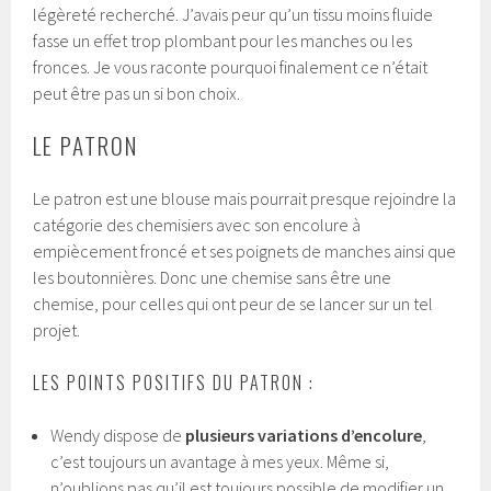
légèreté recherché. J’avais peur qu’un tissu moins fluide
fasse un effet trop plombant pour les manches ou les
fronces. Je vous raconte pourquoi finalement ce n’était
peut être pas un si bon choix.
LE PATRON
Le patron est une blouse mais pourrait presque rejoindre la
catégorie des chemisiers avec son encolure à
empiècement froncé et ses poignets de manches ainsi que
les boutonnières. Donc une chemise sans être une
chemise, pour celles qui ont peur de se lancer sur un tel
projet.
LES POINTS POSITIFS DU PATRON :
Wendy dispose de
plusieurs variations d’encolure
,
c’est toujours un avantage à mes yeux. Même si,
n’oublions pas qu’il est toujours possible de modifier un