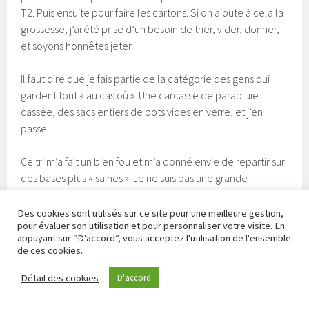
T2. Puis ensuite pour faire les cartons. Si on ajoute à cela la
grossesse, j’ai été prise d’un besoin de trier, vider, donner,
et soyons honnêtes jeter.
Il faut dire que je fais partie de la catégorie des gens qui
gardent tout « au cas où ». Une carcasse de parapluie
cassée, des sacs entiers de pots vides en verre, et j’en
passe.
Ce tri m’a fait un bien fou et m’a donné envie de repartir sur
des bases plus « saines ». Je ne suis pas une grande
consommatrice. Je pense acheter assez peu de choses au
quotidien, mais au fil des ans on accumule toujours
Des cookies sont utilisés sur ce site pour une meilleure gestion,
pour évaluer son utilisation et pour personnaliser votre visite. En
beaucoup plus que ce que l’on croit (et encore plus avec
appuyant sur “D'accord”, vous acceptez l'utilisation de l'ensemble
des enfants !).
de ces cookies.
Aujourd’hui je dois recevoir les meubles qui vont me servir
Détail des cookies
D'accord
à ranger mes affaires de loisirs créatifs. Couture