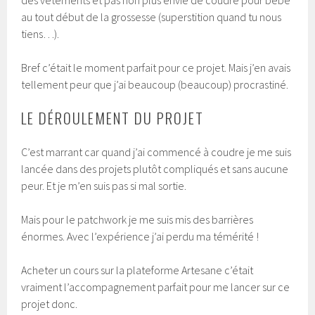
des vêtements et pas non plus envie de coudre pour bébé
au tout début de la grossesse (superstition quand tu nous
tiens…).
Bref c’était le moment parfait pour ce projet. Mais j’en avais
tellement peur que j’ai beaucoup (beaucoup) procrastiné.
LE DÉROULEMENT DU PROJET
C’est marrant car quand j’ai commencé à coudre je me suis
lancée dans des projets plutôt compliqués et sans aucune
peur. Et je m’en suis pas si mal sortie.
Mais pour le patchwork je me suis mis des barrières
énormes. Avec l’expérience j’ai perdu ma témérité !
Acheter un cours sur la plateforme Artesane c’était
vraiment l’accompagnement parfait pour me lancer sur ce
projet donc.