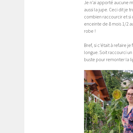
Je n’ai apporté aucune mo
aussi la jupe. Ceci dit je 
combien raccourcir et si
enceinte de 8 mois 1/2 au
robe !
Bref, si c’était à refaire 
longue. Soit raccourci un
buste pour remonter la li