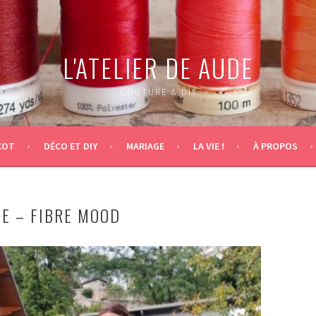
L'ATELIER DE AUDE
COUTURE & DIY
COT
DÉCO ET DIY
MARIAGE
LA VIE !
À PROPOS
E – FIBRE MOOD