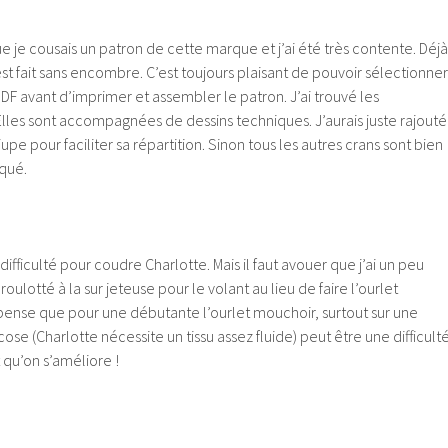
ue je cousais un patron de cette marque et j’ai été très contente. Déjà
est fait sans encombre. C’est toujours plaisant de pouvoir sélectionner
 PDF avant d’imprimer et assembler le patron. J’ai trouvé les
. Elles sont accompagnées de dessins techniques. J’aurais juste rajouté
 jupe pour faciliter sa répartition. Sinon tous les autres crans sont bien
iqué.
ifficulté pour coudre Charlotte. Mais il faut avouer que j’ai un peu
 roulotté à la sur jeteuse pour le volant au lieu de faire l’ourlet
nse que pour une débutante l’ourlet mouchoir, surtout sur une
se (Charlotte nécessite un tissu assez fluide) peut être une difficulté
 qu’on s’améliore !