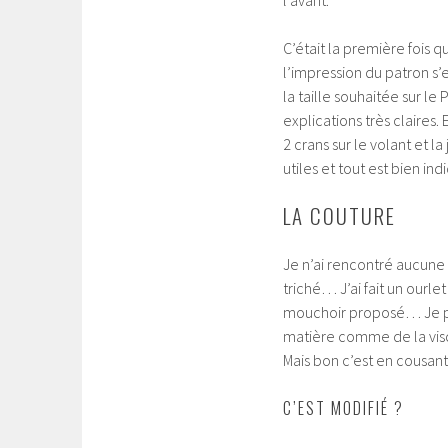
l’avant.
C’était la première fois q
l’impression du patron s’
la taille souhaitée sur le
explications très claires
2 crans sur le volant et la
utiles et tout est bien ind
LA COUTURE
Je n’ai rencontré aucune d
triché… J’ai fait un ourlet
mouchoir proposé… Je pe
matière comme de la visco
Mais bon c’est en cousant
C’EST MODIFIÉ ?