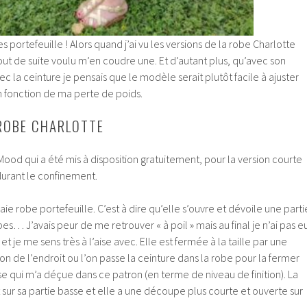
es portefeuille ! Alors quand j’ai vu les versions de la robe Charlotte
 tout de suite voulu m’en coudre une. Et d’autant plus, qu’avec son
 la ceinture je pensais que le modèle serait plutôt facile à ajuster
 fonction de ma perte de poids.
 ROBE CHARLOTTE
e Mood qui a été mis à disposition gratuitement, pour la version courte
urant le confinement.
ie robe portefeuille. C’est à dire qu’elle s’ouvre et dévoile une parti
s… J’avais peur de me retrouver « à poil » mais au final je n’ai pas e
et je me sens très à l’aise avec. Elle est fermée à la taille par une
ition de l’endroit ou l’on passe la ceinture dans la robe pour la fermer
se qui m’a déçue dans ce patron (en terme de niveau de finition). La
ur sa partie basse et elle a une découpe plus courte et ouverte sur