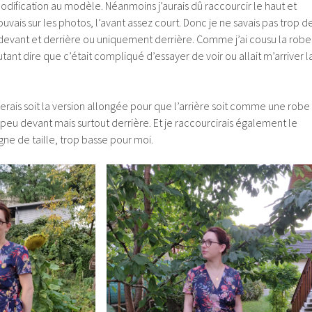
dification au modèle. Néanmoins j’aurais dû raccourcir le haut et
trouvais sur les photos, l’avant assez court. Donc je ne savais pas trop d
 devant et derrière ou uniquement derrière. Comme j’ai cousu la robe
tant dire que c’était compliqué d’essayer de voir ou allait m’arriver l
je ferais soit la version allongée pour que l’arrière soit comme une robe
 peu devant mais surtout derrière. Et je raccourcirais également le
gne de taille, trop basse pour moi.