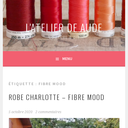
Aller
au
contenu
L'ATELIER DE AUDE
principal
COUTURE & DIY
MENU
ÉTIQUETTE :
FIBRE MOOD
ROBE CHARLOTTE – FIBRE MOOD
5 octobre 2020
2 commentaires