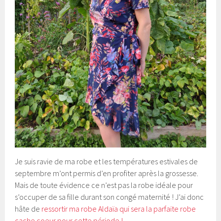
Je suis ravie de ma robe et les températures estivales de
septembre m’ont permis d’en profiter après la grossesse.
Mais de toute évidence ce n’est pas la robe idéale pour
s’occuper de sa fille durant son congé maternité ! J’ai donc
hâte de
ressortir ma robe Aldaïa qui sera la parfaite robe
cache coeur pour cette période !