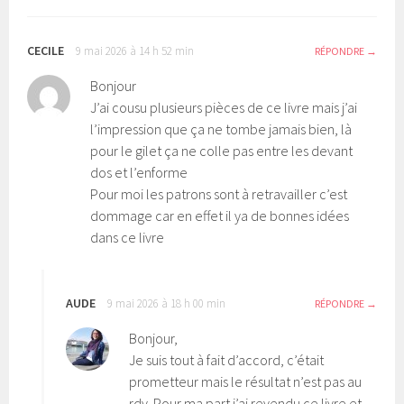
CECILE
9 mai 2026 à 14 h 52 min
RÉPONDRE
Bonjour
J’ai cousu plusieurs pièces de ce livre mais j’ai
l’impression que ça ne tombe jamais bien, là
pour le gilet ça ne colle pas entre les devant
dos et l’enforme
Pour moi les patrons sont à retravailler c’est
dommage car en effet il ya de bonnes idées
dans ce livre
AUDE
9 mai 2026 à 18 h 00 min
RÉPONDRE
Bonjour,
Je suis tout à fait d’accord, c’était
prometteur mais le résultat n’est pas au
rdv. Pour ma part j’ai revendu ce livre et