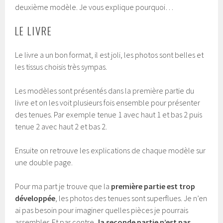
deuxième modèle. Je vous explique pourquoi…
LE LIVRE
Le livre a un bon format, il est joli, les photos sont belles et
les tissus choisis très sympas.
Les modèles sont présentés dans la première partie du
livre et on les voit plusieurs fois ensemble pour présenter
des tenues. Par exemple tenue 1 avec haut 1 et bas 2 puis
tenue 2 avec haut 2 et bas 2.
Ensuite on retrouve les explications de chaque modèle sur
une double page.
Pour ma part je trouve que la
première partie est trop
développée
, les photos des tenues sont superflues. Je n’en
ai pas besoin pour imaginer quelles pièces je pourrais
assembler. Et par contre
, la seconde partie n’est pas