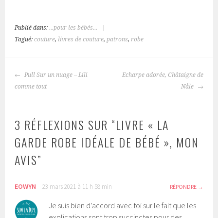
Publié dans:
...pour les bébés...
|
Tagué:
couture
,
livres de couture
,
patrons
,
robe
NAVIGATION
Pull Sur un nuage – Lili
Echarpe adorée, Châtaigne de
DES
comme tout
Nåle
ARTICLES
3 RÉFLEXIONS SUR “
LIVRE « LA
GARDE ROBE IDÉALE DE BÉBÉ », MON
AVIS
”
EOWYN
23 mars 2021 à 11 h 58 min
RÉPONDRE
Je suis bien d’accord avec toi sur le fait que les
explications sont trop succinctes pour des