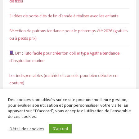
de tissu
3 idées de porte-clés de fin d’année à réaliser avec les enfants
Sélection de patrons tendance pour le printemps-été 2026 (gratuits
ou à petits prix)
DIY : Tuto facile pour créer ton collier type Agatha tendance
d’inspiration marine
Les indispensables (matériel et conseils pour bien débuter en
couture)
Des cookies sont utilisés sur ce site pour une meilleure gestion,
pour évaluer son utilisation et pour personnaliser votre visite. En
appuyant sur “D'accord”, vous acceptez l'utilisation de l'ensemble
de ces cookies.
FIÈREMENT PROPULSÉ PAR WORDPRESS
|
THÈME SELA
Détail des cookies
D'accord
PAR
WORDPRESS.COM
.