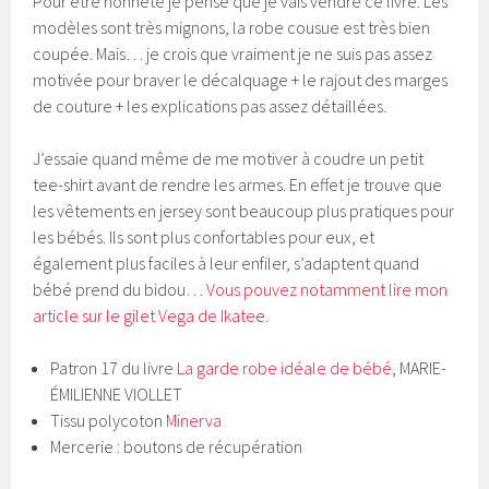
Pour être honnête je pense que je vais vendre ce livre. Les
modèles sont très mignons, la robe cousue est très bien
coupée. Mais… je crois que vraiment je ne suis pas assez
motivée pour braver le décalquage + le rajout des marges
de couture + les explications pas assez détaillées.
J’essaie quand même de me motiver à coudre un petit
tee-shirt avant de rendre les armes. En effet je trouve que
les vêtements en jersey sont beaucoup plus pratiques pour
les bébés. Ils sont plus confortables pour eux, et
également plus faciles à leur enfiler, s’adaptent quand
bébé prend du bidou…
Vous pouvez notamment lire mon
article sur le gilet Vega de Ikate
e.
Patron 17 du livre
La garde robe idéale de bébé
, MARIE-
ÉMILIENNE VIOLLET
Tissu polycoton
Minerva
Mercerie : boutons de récupération