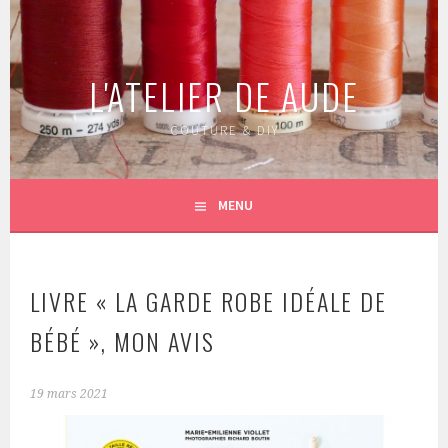
Aller
au
contenu
L'ATELIER DE AUDE
principal
COUTURE & DIY
MENU
LIVRE « LA GARDE ROBE IDÉALE DE
BÉBÉ », MON AVIS
19 mars 2021