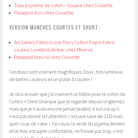
Tissu popeline de coton – Goyave chez Cousette
Passepoil écru chez Cousette
VERSION MANCHES COURTES ET SHORT :
Art Gallery Fabrics Love Story Cotton Poplin Fabric
couleur Lovebirds Amber chez Minerva
Passepoil bleu roi chez Cousette
Ces tissus sont vraiment magnifiques. Doux, très lumineux,
de belles couleurs et un plaisir à coudre !
Je dois avouer que j’ai vraiment un faible pour le coton de
Cotton + Steel (marque que je regarde depuis longtemps
mais que je n’avais encore jamais testée). Il est vrai qu’il
n’est pas donné (et attention c’est une laize de 110) mais
quel coup de cœur ! J’ai cousu la veste du pyjama dedans
et le tissu est super confortable, ne froisse pas trop, n’est