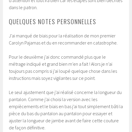
d’attention et tout ira bien car les étapes sont bien décrites
dans le patron.
QUELQUES NOTES PERSONNELLES
J’ai manqué de biais pour la réalisation de mon premier
Carolyn Pajamas et du en recommander en catastrophe.
Pour le deuxième j’ai donc commandé plus que le
métrage indiqué et grand bien m’en a fait ! Alors je n’ai
toujours pas compris si j’ai loupé quelque chose dans les
instructions mais soyez vigilantes sur ce point.
Le seul ajustement que j’ai réalisé concerne la longueur du
pantalon. Comme j’ai choisi la version avec les
empiècements et le biais en bas j’ai tout simplement bâti la
pièce du bas du pantalon au pantalon pour essayer et
ajuster la longueur de jambe avant de faire cette couture
de façon définitive.