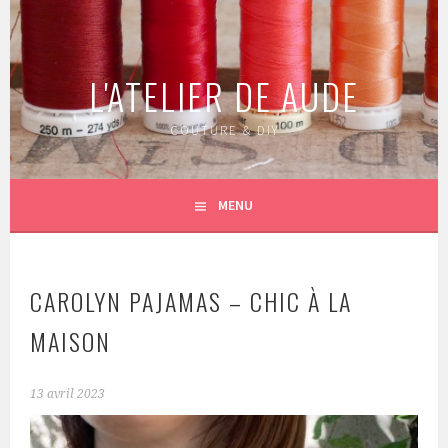
Aller
au
contenu
L'ATELIER DE AUDE
principal
COUTURE & DIY
MENU
CAROLYN PAJAMAS – CHIC À LA
MAISON
13 avril 2023