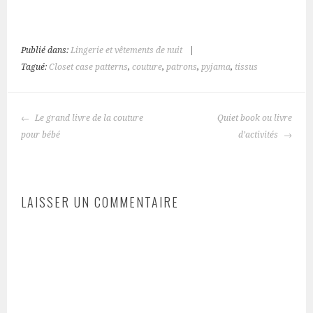
Publié dans:
Lingerie et vêtements de nuit
|
Tagué:
Closet case patterns
,
couture
,
patrons
,
pyjama
,
tissus
NAVIGATION
Le grand livre de la couture
Quiet book ou livre
DES
pour bébé
d’activités
ARTICLES
LAISSER UN COMMENTAIRE