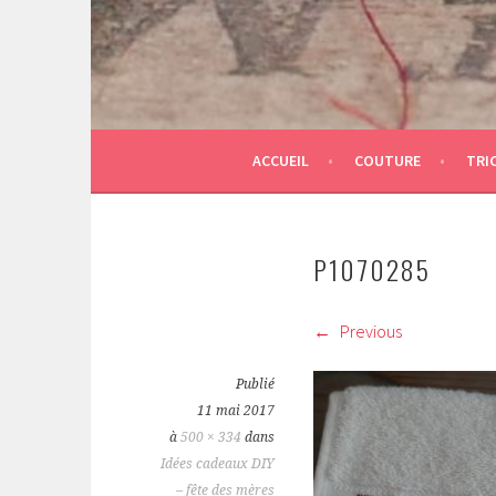
ACCUEIL
COUTURE
TRI
P1070285
Previous
Publié
11 mai 2017
à
500 × 334
dans
Idées cadeaux DIY
– fête des mères