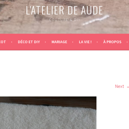
L'ATELIER DE AUDE
COUTURE & DIY
COT
DÉCO ET DIY
MARIAGE
LA VIE !
À PROPOS
Next