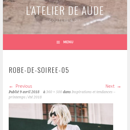
L'ATELIER DE AUDE
COUTURE & DIY
MENU
ROBE-DE-SOIREE-05
Previous
Next
Publié
9 avril 2018
à
360 × 500
dans
Inspirations et tendances –
printemps / été 2018