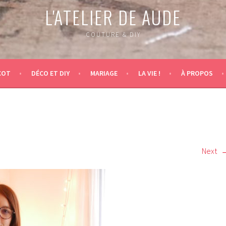
L'ATELIER DE AUDE
COUTURE & DIY
COT
DÉCO ET DIY
MARIAGE
LA VIE !
À PROPOS
Next