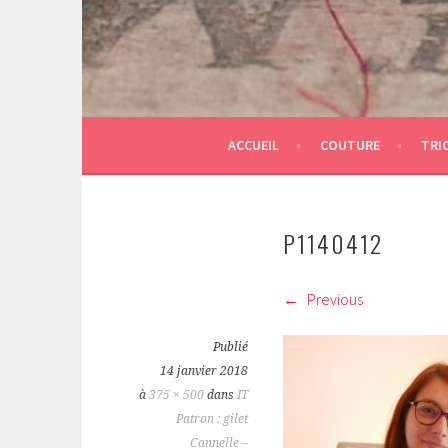
ACCUEIL
COUTURE
TRI
P1140412
Previous
Publié
14 janvier 2018
à
375 × 500
dans
IT
Patron : gilet
Cannelle –