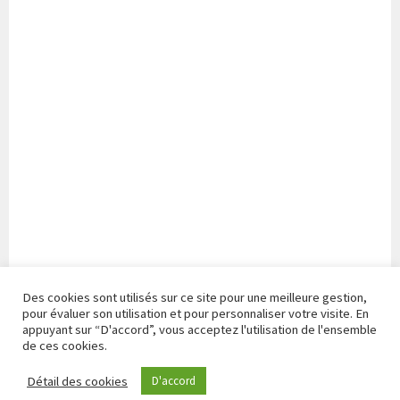
Des cookies sont utilisés sur ce site pour une meilleure gestion,
pour évaluer son utilisation et pour personnaliser votre visite. En
appuyant sur “D'accord”, vous acceptez l'utilisation de l'ensemble
de ces cookies.
FIÈREMENT PROPULSÉ PAR WORDPRESS
|
THÈME SELA
Détail des cookies
D'accord
PAR
WORDPRESS.COM
.