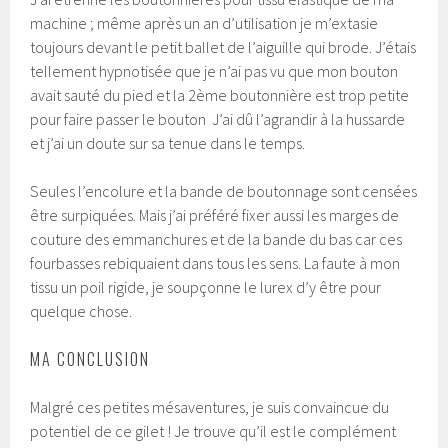
machine ; même après un an d’utilisation je m’extasie
toujours devant le petit ballet de l’aiguille qui brode. J’étais
tellement hypnotisée que je n’ai pas vu que mon bouton
avait sauté du pied et la 2ème boutonnière est trop petite
pour faire passer le bouton J’ai dû l’agrandir à la hussarde
et j’ai un doute sur sa tenue dans le temps.
Seules l’encolure et la bande de boutonnage sont censées
être surpiquées. Mais j’ai préféré fixer aussi les marges de
couture des emmanchures et de la bande du bas car ces
fourbasses rebiquaient dans tous les sens. La faute à mon
tissu un poil rigide, je soupçonne le lurex d’y être pour
quelque chose.
MA CONCLUSION
Malgré ces petites mésaventures, je suis convaincue du
potentiel de ce gilet ! Je trouve qu’il est le complément