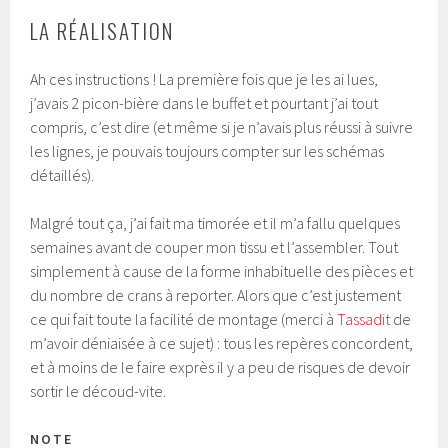
LA RÉALISATION
Ah ces instructions ! La première fois que je les ai lues,
j’avais 2 picon-bière dans le buffet et pourtant j’ai tout
compris, c’est dire (et même si je n’avais plus réussi à suivre
les lignes, je pouvais toujours compter sur les schémas
détaillés).
Malgré tout ça, j’ai fait ma timorée et il m’a fallu quelques
semaines avant de couper mon tissu et l’assembler. Tout
simplement à cause de la forme inhabituelle des pièces et
du nombre de crans à reporter. Alors que c’est justement
ce qui fait toute la facilité de montage (merci à
Tassadit
de
m’avoir déniaisée à ce sujet) : tous les repères concordent,
et à moins de le faire exprès il y a peu de risques de devoir
sortir le découd-vite.
NOTE