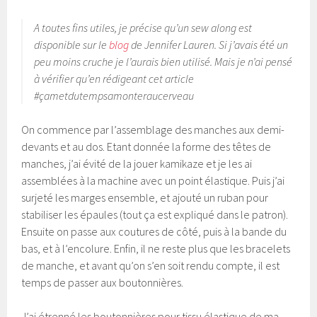
A toutes fins utiles, je précise qu’un sew along est
disponible sur le
blog
de Jennifer Lauren. Si j’avais été un
peu moins cruche je l’aurais bien utilisé. Mais je n’ai pensé
à vérifier qu’en rédigeant cet article
#çametdutempsamonteraucerveau
On commence par l’assemblage des manches aux demi-
devants et au dos. Etant donnée la forme des têtes de
manches, j’ai évité de la jouer kamikaze et je les ai
assemblées à la machine avec un point élastique. Puis j’ai
surjeté les marges ensemble, et ajouté un ruban pour
stabiliser les épaules (tout ça est expliqué dans le patron).
Ensuite on passe aux coutures de côté, puis à la bande du
bas, et à l’encolure. Enfin, il ne reste plus que les bracelets
de manche, et avant qu’on s’en soit rendu compte, il est
temps de passer aux boutonnières.
J’ai étrenné les boutonnières pour tissu élastique de ma