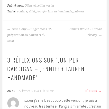
Publié dans:
Gilets et petites vestes
|
Tagué:
couture
,
gilet
,
jennifer lauren handmade
,
patrons
NAVIGATION
Sew Along – Ginger Jeans : 2-
Camas Blouse – Thread
DES
préparation du patron et du
Theory
ARTICLES
tissu
3 RÉFLEXIONS SUR “
JUNIPER
CARDIGAN – JENNIFER LAUREN
HANDMADE
”
ANNE
22 février 2018 à 13 h 30 min
RÉPONDRE
super j’aime beaucoup cette version , je suis à
nouveau tres tentée , l’anglais m’arrête , c’est un