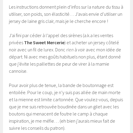
Les instructions donnent plein d’infos sur la nature du tissu à
utiliser, son poids, son élasticité… J’avais envie d’utiliser un
jersey de laine gris clair, mais je le cherche encore !
J’ai fini par céder à l’appel des sirènes (a.k.a les ventes
privées
The Sweet Mercerie
) et acheter un jersey côtelé
noir avec un fil de lurex. Donc
rien
à voir avec mon idée de
départ. Ni avec mes goûts habituels non plus, étant donné
que j’évite les paillettes de peur de virer à la mamie
cannoise.
Pour avoir plus de tenue, la bande de boutonnage est
entoilée. Pour le coup, je n’y suis pas allée de main morte
et la mienne est limite cartonnée. Que voulez-vous, depuis
que je me suis retrouvée boudinée dans un gilet avec les
boutons qui menacent de foutre le camp à chaque
inspiration, je me méfie… (eh bien j’aurais mieux fait de
suivre les conseils du patron).