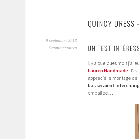
QUINCY DRESS 
9 septembre 2018
UN TEST INTÉRES
5 commentaires
Il y a quelques mois j’ai
Lauren Handmade
. J’a
apprécié le montage de ce
bas seraient interchan
emballée…