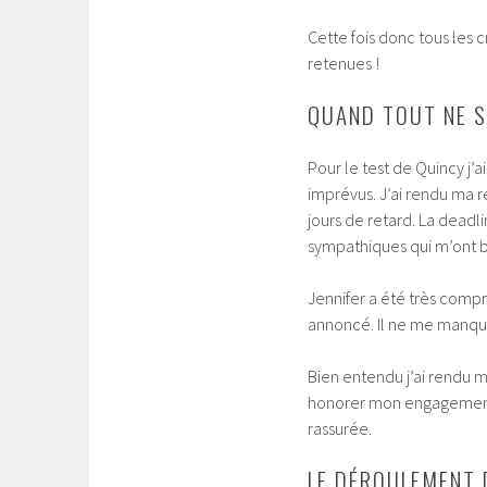
Cette fois donc tous les c
retenues !
QUAND TOUT NE 
Pour le test de Quincy j’a
imprévus. J’ai rendu ma r
jours de retard. La dead
sympathiques qui m’ont 
Jennifer a été très compré
annoncé. Il ne me manquai
Bien entendu j’ai rendu m
honorer mon engagement. J
rassurée.
LE DÉROULEMENT 