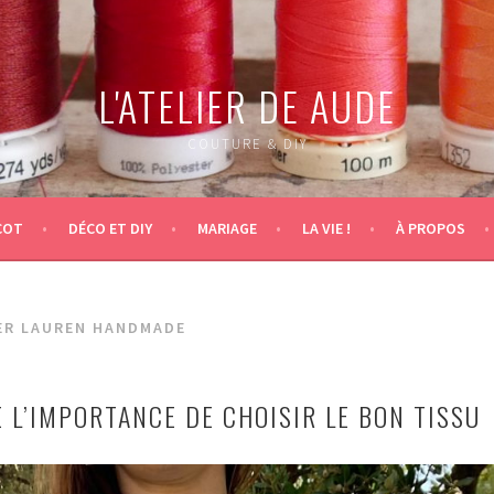
L'ATELIER DE AUDE
COUTURE & DIY
COT
DÉCO ET DIY
MARIAGE
LA VIE !
À PROPOS
ER LAUREN HANDMADE
E L’IMPORTANCE DE CHOISIR LE BON TISSU