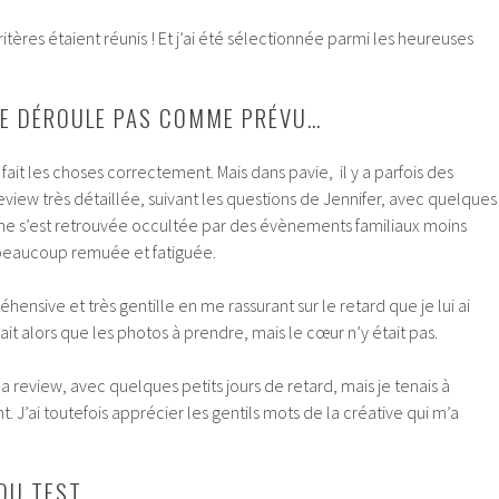
ritères étaient réunis ! Et j’ai été sélectionnée parmi les heureuses
SE DÉROULE PAS COMME PRÉVU…
i fait les choses correctement. Mais dans pavie, il y a parfois des
eview très détaillée, suivant les questions de Jennifer, avec quelques
line s’est retrouvée occultée par des évènements familiaux moins
beaucoup remuée et fatiguée.
hensive et très gentille en me rassurant sur le retard que je lui ai
t alors que les photos à prendre, mais le cœur n’y était pas.
a review, avec quelques petits jours de retard, mais je tenais à
’ai toutefois apprécier les gentils mots de la créative qui m’a
DU TEST