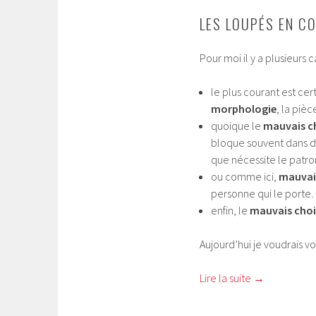
LES LOUPÉS EN C
Pour moi il y a plusieurs 
le plus courant est ce
morphologie
, la piè
quoique le
mauvais ch
bloque souvent dans des
que nécessite le patro
ou comme ici,
mauvais
personne qui le port
enfin, le
mauvais choix
Aujourd’hui je voudrais v
Lire la suite
→