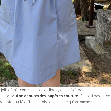
jolis détails comme le lien en liberty et ces jolis boutons…
 et fort,
oui on a toutes des loupés en couture
! Ce n’est pas parce
es photos sur IG qu’il faut croire que tout ce qu’on touche se