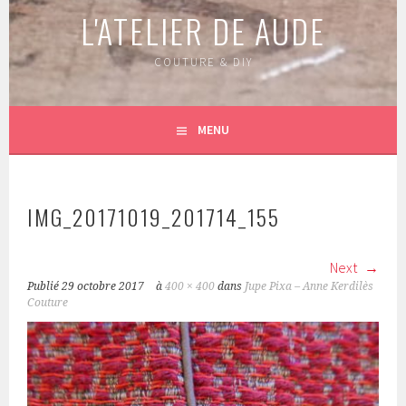
L'ATELIER DE AUDE
COUTURE & DIY
MENU
IMG_20171019_201714_155
Next
Publié
29 octobre 2017
à
400 × 400
dans
Jupe Pixa – Anne Kerdilès
Couture