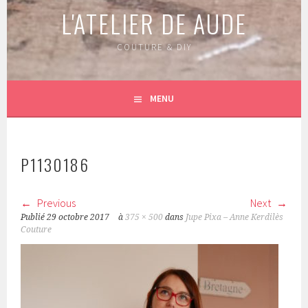
L'ATELIER DE AUDE
COUTURE & DIY
MENU
P1130186
Previous
Next
Publié
29 octobre 2017
à
375 × 500
dans
Jupe Pixa – Anne Kerdilès
Couture