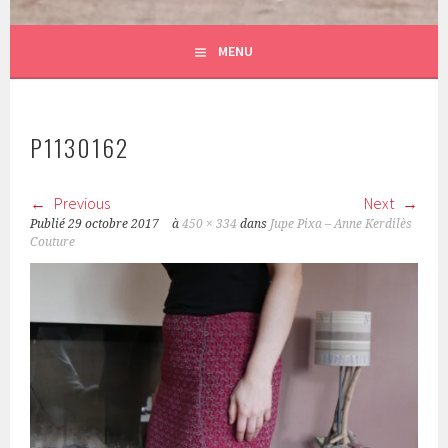
MENU
P1130162
Previous
Next
Publié
29 octobre 2017
à
450 × 334
dans
Jupe Pixa – Anne Kerdilès
Couture