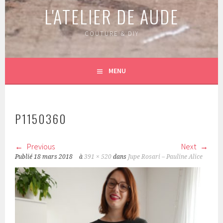
L'ATELIER DE AUDE
COUTURE & DIY
MENU
P1150360
Previous
Next
Publié
18 mars 2018
à
391 × 520
dans
Jupe Rosari – Pauline Alice