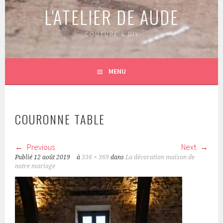
L'ATELIER DE AUDE
COUTURE & DIY
MENU
COURONNE TABLE
Previous
Next
Publié
12 août 2019
à
336 × 369
dans
La décoration maison de
notre mariage