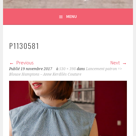
MENU
P1130581
Previous
Next
Publié
19 novembre 2017
à
530 × 398
dans
Lancement patron =>
Blouse Hamptons – Anne Kerdilès Couture