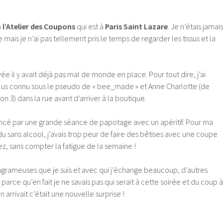
à
l’Atelier des Coupons
qui est à
Paris Saint Lazare
. Je n’étais jamais
mais je n’ai pas tellement pris le temps de regarder les tissus et la
ivée il y avait déjà pas mal de monde en place. Pour tout dire, j’ai
s connu sous le pseudo de « bee_made » et Anne Charlotte (de
on 3) dans la rue avant d’arriver à la boutique.
cé par une grande séance de papotage avec un apéritif. Pour ma
du sans alcool, j’avais trop peur de faire des bêtises avec une coupe
, sans compter la fatigue de la semaine !
tagrameuses que je suis et avec qui j’échange beaucoup, d’autres
 parce qu’en fait je ne savais pas qui serait à cette soirée et du coup à
arrivait c’était une nouvelle surprise !