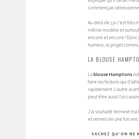
commençais sérieusemen
Au delà de ça c’est très
même modèle et surtout d
encore et encore ! Donc p
humeur, le projet com
LA BLOUSE HAMPT
La
blouse Hamptons
est
faire les festons qui d’ail
rapidement. L’autre avant
peut être aussi l’occasio
J’ai souhaité terminé ma
et remercier une fois en
SACHEZ QU’ON NE M