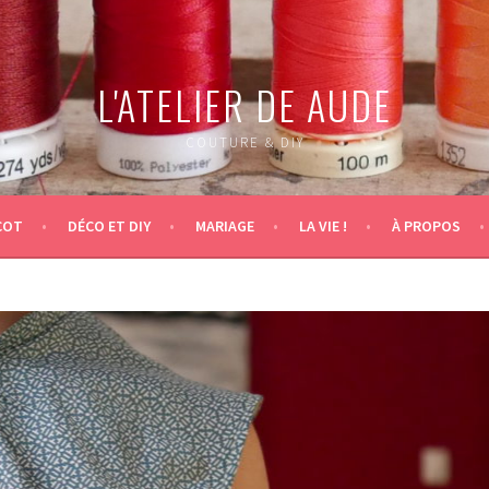
L'ATELIER DE AUDE
COUTURE & DIY
COT
DÉCO ET DIY
MARIAGE
LA VIE !
À PROPOS