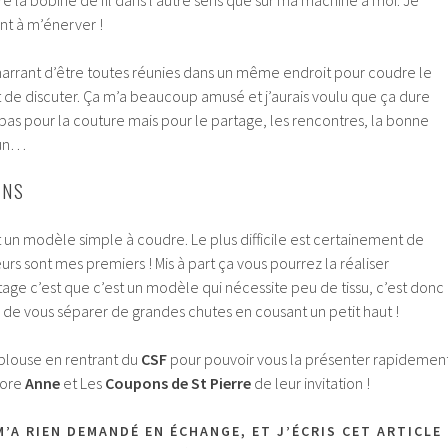
t à m’énerver !
 marrant d’être toutes réunies dans un même endroit pour coudre le
e discuter. Ça m’a beaucoup amusé et j’aurais voulu que ça dure
as pour la couture mais pour le partage, les rencontres, la bonne
mun…
ONS
 un modèle simple à coudre. Le plus difficile est certainement de
leurs sont mes premiers ! Mis à part ça vous pourrez la réaliser
age c’est que c’est un modèle qui nécessite peu de tissu, c’est donc
n de vous séparer de grandes chutes en cousant un petit haut !
 blouse en rentrant du
CSF
pour pouvoir vous la présenter rapidemen
core
Anne
et Les
Coupons de St Pierre
de leur invitation !
’A RIEN DEMANDÉ EN ÉCHANGE, ET J’ÉCRIS CET ARTICLE