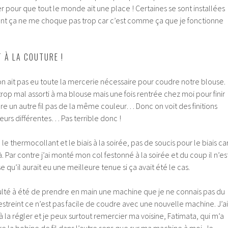
er pour que tout le monde ait une place ! Certaines se sont installées
nt ça ne me choque pas trop car c’est comme ça que je fonctionne
 À LA COUTURE !
on ait pas eu toute la mercerie nécessaire pour coudre notre blouse.
pas trop mal assorti à ma blouse mais une fois rentrée chez moi pour finir
re un autre fil pas de la même couleur… Donc on voit des finitions
eurs différentes… Pas terrible donc !
e thermocollant et le biais à la soirée, pas de soucis pour le biais ca
à. Par contre j’ai monté mon col festonné à la soirée et du coup il n’es
qu’il aurait eu une meilleure tenue si ça avait été le cas.
ficulté à été de prendre en main une machine que je ne connais pas du
restreint ce n’est pas facile de coudre avec une nouvelle machine. J’ai
la régler et je peux surtout remercier ma voisine, Fatimata, qui m’a
tre la bobine de fil dans l’autre sens que sur ma machine à moi. Je