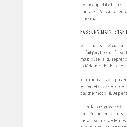
beaucoup et il a fallu rus
par terre. Personnelleme
chez moi !
PASSONS MAINTENANT
Je suis un peu déçue qu’
En fait j’ai choisi un fil 
ma blouse j’ai du reprend
extérieures de deux coul
Idem nous n’avons pas eu l
je n’en étais pas encore l
pas thermocollé. Je pense 
Enfin, la plus grosse dif
tout. Sur un temps aussi 
perdu pas mal de temps à 
expliqué qu’il fallait met