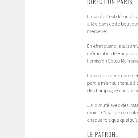
DIRECTION PARIS
La soirée s’est déroulée 
allée dans cette boutique 
mercerie.
En effet quand je suis arr
même abordé Barbara plu
l’émission Cousu Main sais
La soirée a donc commen
part je m’en suis tenue à 
de champagne dans le nez
J’ai discuté avec des ins
moins. C’était assez drôle
chaque fois que quelqu’un 
LE PATRON…