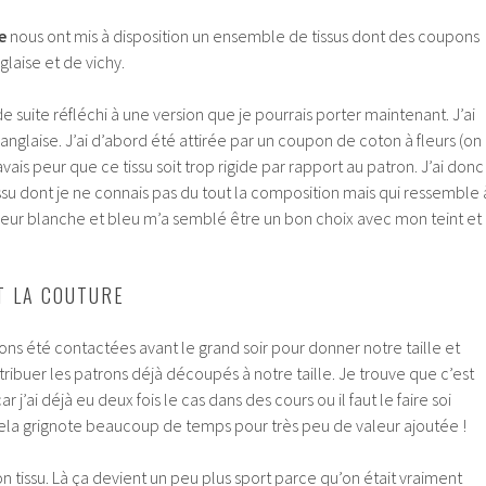
e
nous ont mis à disposition un ensemble de tissus dont des coupons
laise et de vichy.
de suite réfléchi à une version que je pourrais porter maintenant. J’ai
anglaise. J’ai d’abord été attirée par un coupon de coton à fleurs (on
avais peur que ce tissu soit trop rigide par rapport au patron. J’ai donc
ssu dont je ne connais pas du tout la composition mais qui ressemble 
uleur blanche et bleu m’a semblé être un bon choix avec mon teint et
T LA COUTURE
ns été contactées avant le grand soir pour donner notre taille et
tribuer les patrons déjà découpés à notre taille. Je trouve que c’est
ar j’ai déjà eu deux fois le cas dans des cours ou il faut le faire soi
la grignote beaucoup de temps pour très peu de valeur ajoutée !
son tissu. Là ça devient un peu plus sport parce qu’on était vraiment