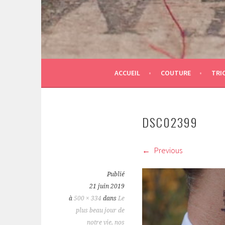
ACCUEIL
COUTURE
TRI
DSC02399
Previous
Publié
21 juin 2019
à
500 × 334
dans
Le
plus beau jour de
notre vie, nos