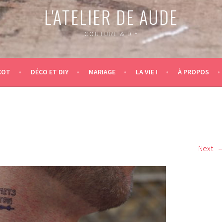
L'ATELIER DE AUDE
COUTURE & DIY
COT
DÉCO ET DIY
MARIAGE
LA VIE !
À PROPOS
Next