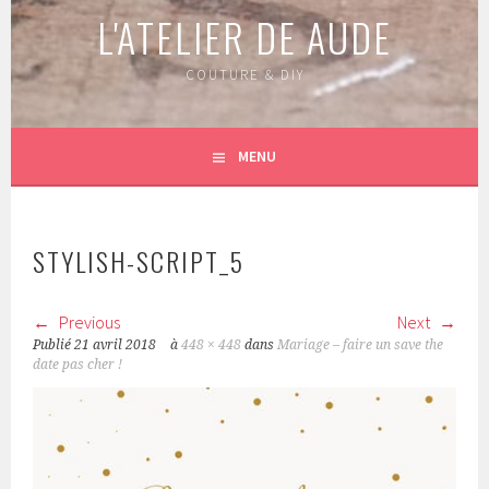
L'ATELIER DE AUDE
COUTURE & DIY
MENU
STYLISH-SCRIPT_5
Previous
Next
Publié
21 avril 2018
à
448 × 448
dans
Mariage – faire un save the
date pas cher !