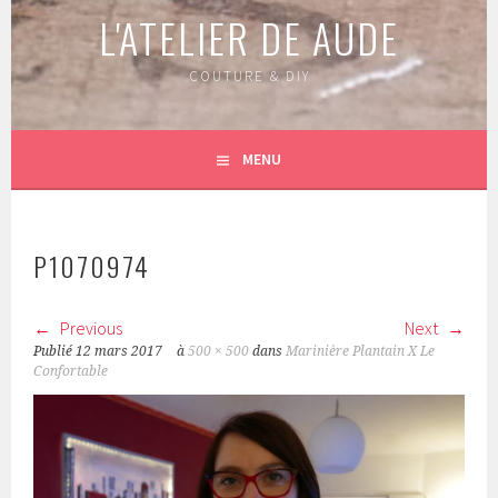
L'ATELIER DE AUDE
COUTURE & DIY
MENU
P1070974
Previous
Next
Publié
12 mars 2017
à
500 × 500
dans
Marinière Plantain X Le
Confortable