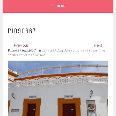
MENU
P1090867
Previous
Next
Publié
27 mai 2017
à
427 × 285
dans
Mes coups de <3 et quelques
bonnes adresses à Séville