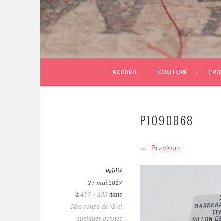
ACCUEIL
COUTURE
TRI
P1090868
Previous
Publié
27 mai 2017
à
427 × 285
dans
Mes coups de <3 et
quelques bonnes