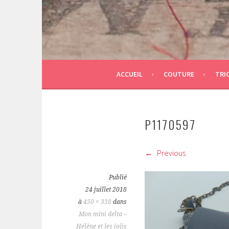
ACCUEIL
COUTURE
TRI
P1170597
Previous
Publié
24 juillet 2018
à
450 × 338
dans
Mon mini delta –
Hélène et les jolis