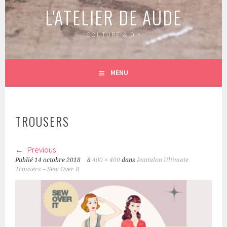
L'ATELIER DE AUDE
COUTURE & DIY
MENU
TROUSERS
Previous
Publié
14 octobre 2018
à
400 × 400
dans
Pantalon Ultimate
Trousers – Sew Over It