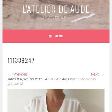
L'ATELIER DE AUDE
COUTURE & DIY
MENU
111339247
Previous
Next
Publié
8 septembre 2017
à
389 × 450
dans
Patrons de couture
gratuits #2