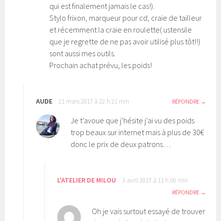
qui est finalement jamais le cas!).
Stylo frixon, marqueur pour cd, craie de tailleur
et récemment la craie en roulette( ustensile
que je regrette de ne pas avoir utilisé plus tôt!!)
sont aussi mes outils.
Prochain achat prévu, les poids!
AUDE
21 mars 2017 à 22 h 21 min
RÉPONDRE
Je t’avoue que j’hésite j’ai vu des poids
trop beaux sur internet mais à plus de 30€
donc le prix de deux patrons…
L'ATELIER DE MILOU
3 avril 2017 à 11 h 00 min
RÉPONDRE
Oh je vais surtout essayé de trouver