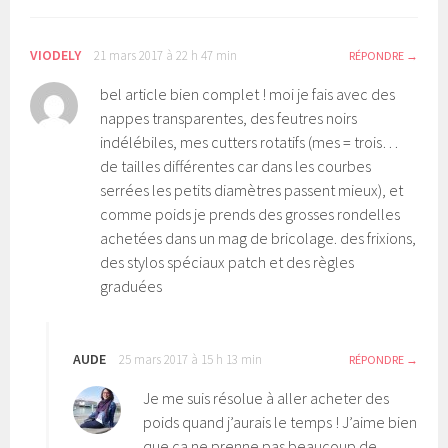
VIODELY
21 mars 2017 à 22 h 47 min
RÉPONDRE
bel article bien complet ! moi je fais avec des
nappes transparentes, des feutres noirs
indélébiles, mes cutters rotatifs (mes = trois…
de tailles différentes car dans les courbes
serrées les petits diamètres passent mieux), et
comme poids je prends des grosses rondelles
achetées dans un mag de bricolage. des frixions,
des stylos spéciaux patch et des règles
graduées
AUDE
25 mars 2017 à 15 h 13 min
RÉPONDRE
Je me suis résolue à aller acheter des
poids quand j’aurais le temps ! J’aime bien
que ca ne prenne pas beaucoup de