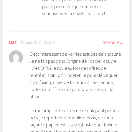
place parce que je commence
sérieusement à envahir le salon !
LISE
23 mars 2017 à 11 h 26 min
RÉPONDRE
C’est interessant de voir les astuces de chacune!
Je ne fais pas dans l’originalité : papier couvre
livres (0.75€ le rouleau lors des offres de
rentrée), stabilo fin indélébile pour décalquer,
stylo frixion, craie de tailleur « à l’ancienne »,
cutter rotatif fiskars et galets ramassés sur la
plage…
Je me simplifie la vie en ne décalquant pas les
pdfs: je reporte mes modifs dessus, de toute
façon le papier est assez robuste pour tenir le
coup. Et pour les patrons sans marges incluses