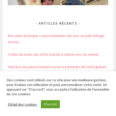
ARTICLES RÉCENTS
Mes idées de projets couture printemps été avec un petit métrage
de tissu
3 idées de porte-clés de fin d’année à réaliser avec les enfants
Sélection de patrons tendance pour le printemps-été 2026 (gratuits
ou à petits prix)
Des cookies sont utilisés sur ce site pour une meilleure gestion,
pour évaluer son utilisation et pour personnaliser votre visite. En
DIY : Tuto facile pour créer ton collier type Agatha tendance
appuyant sur “D'accord”, vous acceptez l'utilisation de l'ensemble
d’inspiration marine
de ces cookies.
Les indispensables (matériel et conseils pour bien débuter en
Détail des cookies
D'accord
couture)