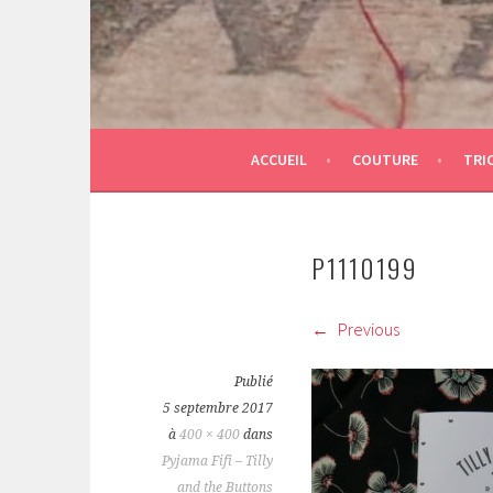
ACCUEIL
COUTURE
TRI
P1110199
Previous
Publié
5 septembre 2017
à
400 × 400
dans
Pyjama Fifi – Tilly
and the Buttons