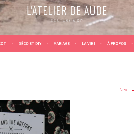
L'ATELIER DE AUDE
COUTURE & DIY
COT
DÉCO ET DIY
MARIAGE
LA VIE !
À PROPOS
Next