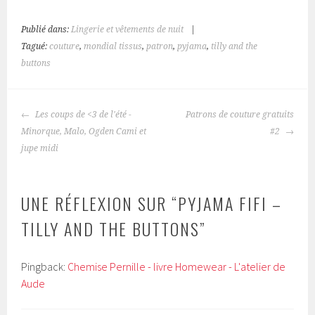
Publié dans:
Lingerie et vêtements de nuit
|
Tagué:
couture
,
mondial tissus
,
patron
,
pyjama
,
tilly and the
buttons
NAVIGATION
Les coups de <3 de l'été -
Patrons de couture gratuits
DES
Minorque, Malo, Ogden Cami et
#2
ARTICLES
jupe midi
UNE RÉFLEXION SUR “
PYJAMA FIFI –
TILLY AND THE BUTTONS
”
Pingback:
Chemise Pernille - livre Homewear - L'atelier de
Aude