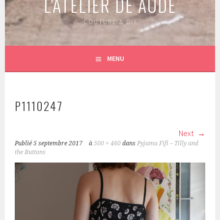
L'ATELIER DE AUDE
COUTURE & DIY
MENU
P1110247
Next
Publié
5 septembre 2017
à
500 × 460
dans
Pyjama Fifi – Tilly and
the Buttons