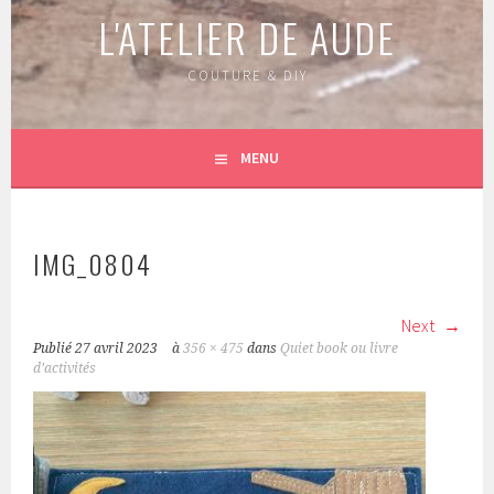
L'ATELIER DE AUDE
COUTURE & DIY
MENU
IMG_0804
Next
Publié
27 avril 2023
à
356 × 475
dans
Quiet book ou livre
d’activités