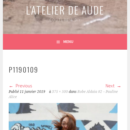
L'ATELIER DE AUDE
COUTURE & DIY
MENU
P1190109
Previous
Next
Publié
11 janvier 2019
à
375 × 500
dans
Robe Aldaia #2 – Pauline
Alice