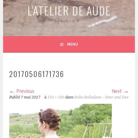
L'ATELIER DE AUDE
COUTURE & DIY
MENU
20170506171736
Previous
Next
Publié
7 mai 2017
à
333 × 500
dans
Robe Belladone – Deer and Doe