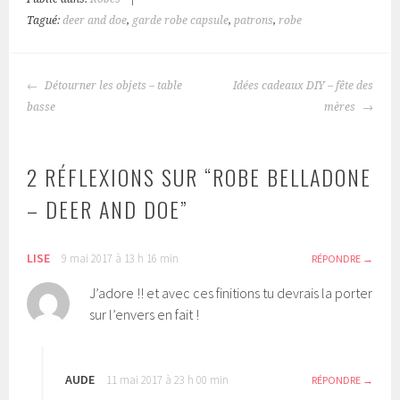
Tagué:
deer and doe
,
garde robe capsule
,
patrons
,
robe
NAVIGATION
Détourner les objets – table
Idées cadeaux DIY – fête des
DES
basse
mères
ARTICLES
2 RÉFLEXIONS SUR “
ROBE BELLADONE
– DEER AND DOE
”
LISE
9 mai 2017 à 13 h 16 min
RÉPONDRE
J’adore !! et avec ces finitions tu devrais la porter
sur l’envers en fait !
AUDE
11 mai 2017 à 23 h 00 min
RÉPONDRE