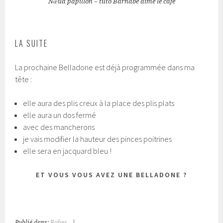
Nœud papillon – tuto Barnabé aime le café
LA SUITE
La prochaine Belladone est déjà programmée dans ma
tête :
elle aura des plis creux à la place des plis plats
elle aura un dos fermé
avec des mancherons
je vais modifier la hauteur des pinces poitrines
elle sera en jacquard bleu !
ET VOUS VOUS AVEZ UNE BELLADONE ?
Publié dans:
Robes
|