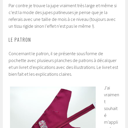
Par contre je trouve la jupe vraiment très large et même si
c’est la mode des jupes patineuses je pense que je la
referais avec une taille de mois à ce niveau (toujours avec
un tissu rigide sinon l’effet n’est pas le même !).
LE PATRON
Concernant le patron, il se présente sous forme de
pochette avec plusieurs planches de patrons à décalquer
et un livret d’explications avec des illustrations. Le livret est
bien fait et les explications claires.
J’ai
vraimen
t
souhait
é
m’appli