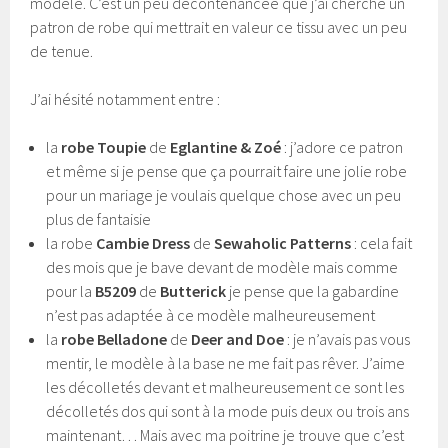
modèle. C’est un peu décontenancée que j’ai cherché un
patron de robe qui mettrait en valeur ce tissu avec un peu
de tenue.
J’ai hésité notamment entre :
la
robe Toupie
de
Eglantine & Zoé
: j’adore ce patron
et même si je pense que ça pourrait faire une jolie robe
pour un mariage je voulais quelque chose avec un peu
plus de fantaisie
la robe
Cambie Dress
de
Sewaholic Patterns
: cela fait
des mois que je bave devant de modèle mais comme
pour la
B5209
de
Butterick
je pense que la gabardine
n’est pas adaptée à ce modèle malheureusement
la
robe Belladone
de
Deer and Doe
: je n’avais pas vous
mentir, le modèle à la base ne me fait pas rêver. J’aime
les décolletés devant et malheureusement ce sont les
décolletés dos qui sont à la mode puis deux ou trois ans
maintenant… Mais avec ma poitrine je trouve que c’est