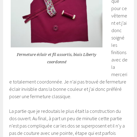
qué
pour ce
vêteme
nt et j’ai
donc
soigné
les
finitions
Fermeture éclair et fil assortis, biais Liberty
avec de
coordonné
la
merceri
e totalement coordonnée. Je n’ai pas trouvé de fermeture
éclair invisible dans la bonne couleur et j’ai donc préféré
poser une fermeture classique.
La partie que je redoutais le plus était la construction du
dos ouvert. Au final, à part un peu de minutie cette partie
n’est pas compliquée car les dos se superposent et il n’y a
pas de couture avec une pointe, étape qui est parfois