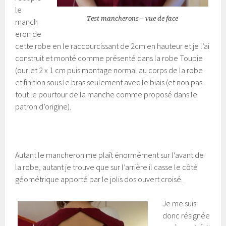
le
Test mancherons – vue de face
manch
eron de
cette robe en le raccourcissant de 2cm en hauteur et je l’ai
construit et monté comme présenté dans la robe Toupie
(ourlet 2 x 1 cm puis montage normal au corps de la robe
et finition sous le bras seulement avec le biais (et non pas
tout le pourtour de la manche comme proposé dans le
patron d’origine).
Autant le mancheron me plaît énormément sur l’avant de
la robe, autant je trouve que sur l’arrière il casse le côté
géométrique apporté par le jolis dos ouvert croisé.
Je me suis
donc résignée