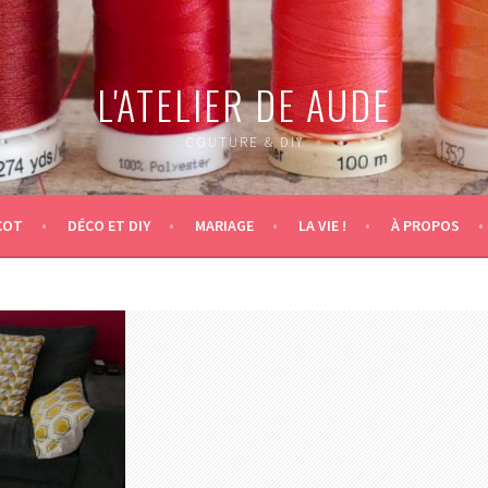
L'ATELIER DE AUDE
COUTURE & DIY
COT
DÉCO ET DIY
MARIAGE
LA VIE !
À PROPOS