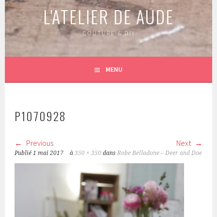
L'ATELIER DE AUDE
COUTURE & DIY
MENU
P1070928
Previous
Next
Publié
1 mai 2017
à
350 × 350
dans
Robe Belladone – Deer and Doe