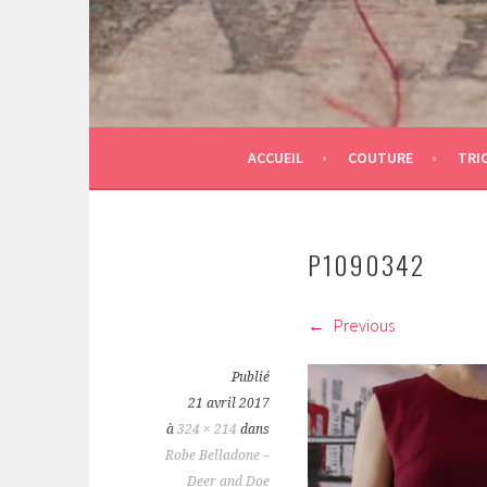
ACCUEIL
COUTURE
TRI
P1090342
Previous
Publié
21 avril 2017
à
324 × 214
dans
Robe Belladone –
Deer and Doe