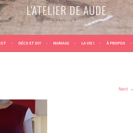
L'ATELIER DE AUDE
COUTURE & DIY
COT
DÉCO ET DIY
MARIAGE
LA VIE !
À PROPOS
Next