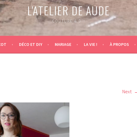
L'ATELIER DE AUDE
COUTURE & DIY
COT
DÉCO ET DIY
MARIAGE
LA VIE !
À PROPOS
Next