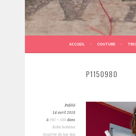
ACCUEIL
COUTURE
TRI
P1150980
Publié
14 avril 2018
à
392 × 500
dans
Robe bohème
inspirée du top Aya