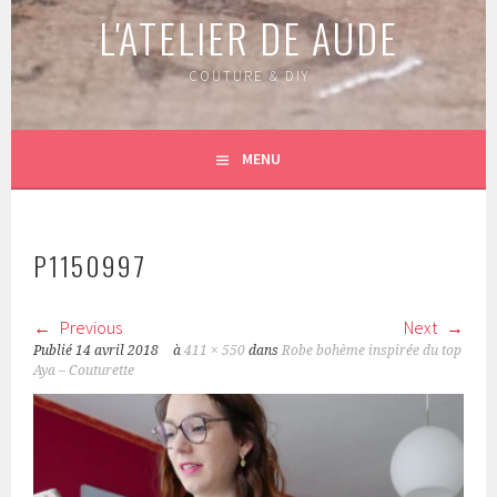
L'ATELIER DE AUDE
COUTURE & DIY
MENU
P1150997
Previous
Next
Publié
14 avril 2018
à
411 × 550
dans
Robe bohème inspirée du top
Aya – Couturette