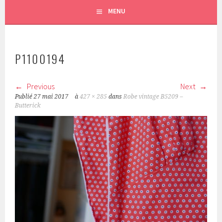
MENU
P1100194
Previous
Next
Publié
27 mai 2017
à
427 × 285
dans
Robe vintage B5209 –
Butterick