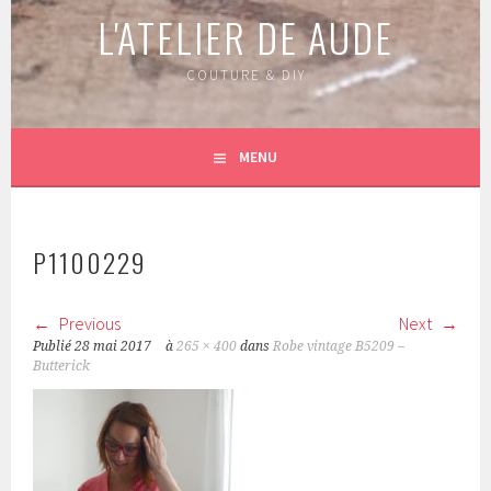
L'ATELIER DE AUDE
COUTURE & DIY
MENU
P1100229
Previous
Next
Publié
28 mai 2017
à
265 × 400
dans
Robe vintage B5209 –
Butterick