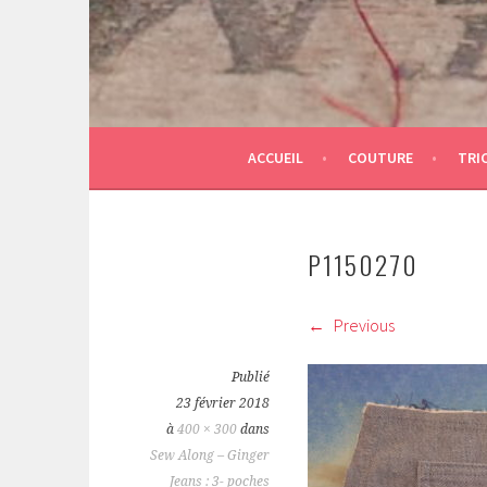
ACCUEIL
COUTURE
TRI
P1150270
Previous
Publié
23 février 2018
à
400 × 300
dans
Sew Along – Ginger
Jeans : 3- poches