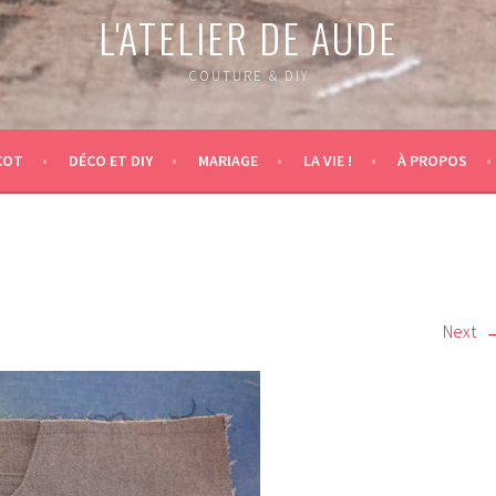
L'ATELIER DE AUDE
COUTURE & DIY
COT
DÉCO ET DIY
MARIAGE
LA VIE !
À PROPOS
Next