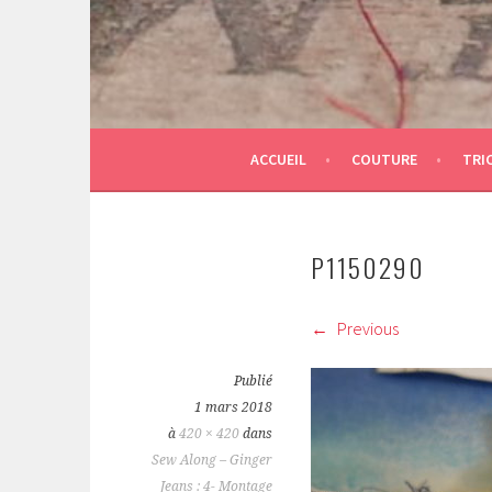
ACCUEIL
COUTURE
TRI
P1150290
Previous
Publié
1 mars 2018
à
420 × 420
dans
Sew Along – Ginger
Jeans : 4- Montage