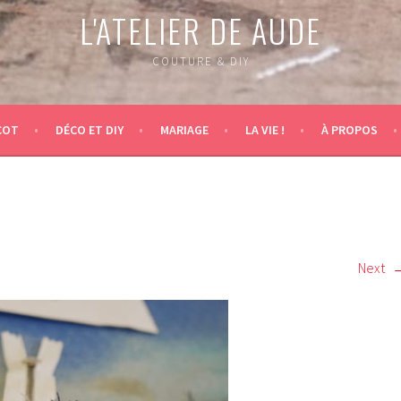
L'ATELIER DE AUDE
COUTURE & DIY
COT
DÉCO ET DIY
MARIAGE
LA VIE !
À PROPOS
Next